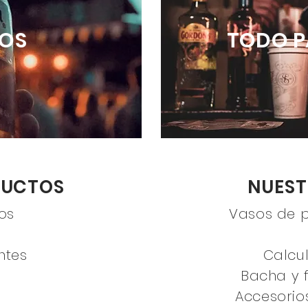
OS
TODO P
DUCTOS
NUEST
gos
Vasos de 
Pedir ya
ntes
Calcu
Bacha y 
Accesorio