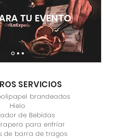
ARA TU EVENTO
ROS SERVICIOS
polipapel brandeados
Hielo
lador de Bebidas
frapera para enfriar
s de barra de tragos