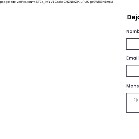
google-site-verification=nST2a_NtYV1CcakqCHZNlieZiKILPUK-gc9W5GN1mpU
Dej
Nombr
Email
Mens