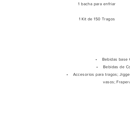
1 bacha para enfriar
1 Kit de 150 Tragos
• Bebidas base G
• Bebidas de Cor
• Accesorios para tragos; Jigger 
vasos; Frapera